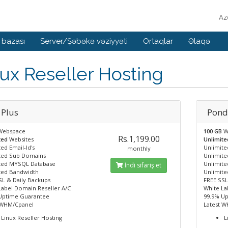
Az
 bazası
Server/Şəbəkə vəziyyəti
Ortaqlar
Əlaqə
ux Reseller Hosting
 Plus
Pon
Webspace
100 GB
W
Rs.1,199.00
ted
Websites
Unlimit
ed Email-Id's
Unlimited
monthly
ted Sub Domains
Unlimit
ted MYSQL Database
Unlimit
İndi sifariş et
ted Bandwidth
Unlimit
SL & Daily Backups
FREE SSL
Label Domain Reseller A/C
White La
Uptime Guarantee
99.9% U
 WHM/Cpanel
Latest 
Linux Reseller Hosting
L