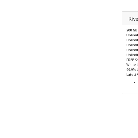
Rive
200 G
Unlimi
Unlimit
Unlimi
Unlimi
Unlimi
FREE S
White 
99.9% 
Latest