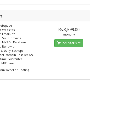
n
ebspace
Rs.3,599.00
ed
Websites
 Email-Id's
monthly
ed Sub Domains
ed MYSQL Database
İndi sifariş et
ed Bandwidth
 & Daily Backups
bel Domain Reseller A/C
ptime Guarantee
WHM/Cpanel
inux Reseller Hosting