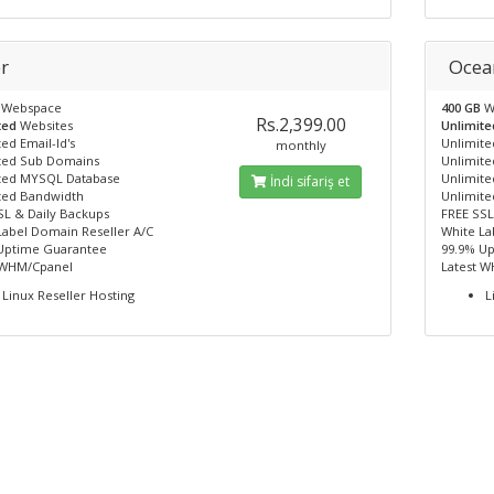
r
Ocea
B
Webspace
400 GB
W
Rs.2,399.00
ted
Websites
Unlimit
ed Email-Id's
Unlimited
monthly
ted Sub Domains
Unlimit
ted MYSQL Database
Unlimit
İndi sifariş et
ted Bandwidth
Unlimit
SL & Daily Backups
FREE SSL
Label Domain Reseller A/C
White La
Uptime Guarantee
99.9% U
 WHM/Cpanel
Latest 
Linux Reseller Hosting
L