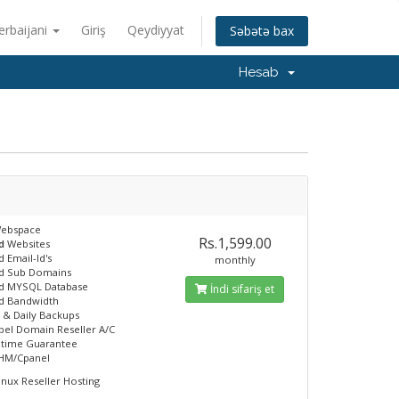
erbaijani
Giriş
Qeydiyyat
Səbətə bax
Hesab
d
ebspace
Rs.1,599.00
ed
Websites
 Email-Id's
monthly
ed Sub Domains
ed MYSQL Database
İndi sifariş et
ed Bandwidth
 & Daily Backups
bel Domain Reseller A/C
ptime Guarantee
WHM/Cpanel
inux Reseller Hosting