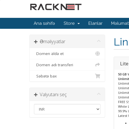
Ana səhifə
Store
Elanlar
Məlumat
Lin
Əməliyyatlar
Domen əldə et
Lite
Domen adı transferi
50 GB
Səbətə bax
Unlimi
Unlimit
Unlimi
Unlimi
Valyutanı seç
Unlimi
FREE S
White 
99.9% 
Latest