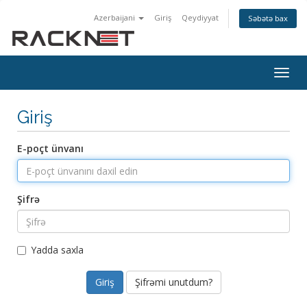
Azerbaijani
Giriş
Qeydiyyat
Səbətə bax
Togg
navig
Giriş
E-poçt ünvanı
Şifrə
Yadda saxla
Şifrəmi unutdum?