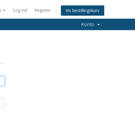
k
Log ind
Register
Vis bestillingskurv
Konto