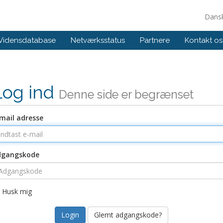
Dans
Vidensdatabase
Netværksstatus
Partnere
Kontakt os
Log ind
Denne side er begrænset
mail adresse
dgangskode
Husk mig
Glemt adgangskode?