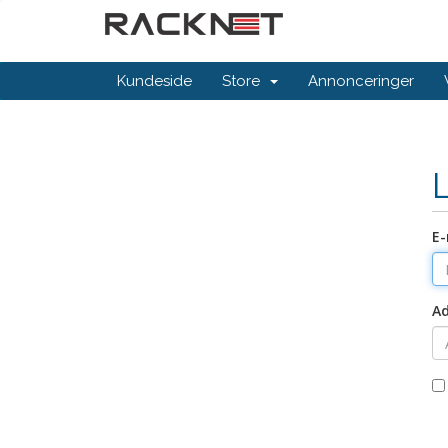
Kundeside
Store
Annonceringer
E-
A