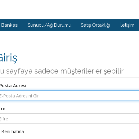
i Bankası
Sunucu/Ağ Durumu
Satış Ortaklığı
İletişim
iriş
u sayfaya sadece müşteriler erişebilir
Posta Adresi
fre
Beni hatırla