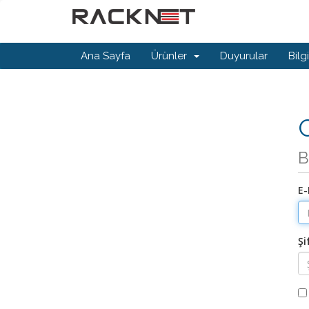
Ana Sayfa
Ürünler
Duyurular
Bilg
G
B
E-
Şi